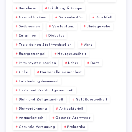
Borreliose
Erkältung & Grippe
Gesund bleiben
Nervenkostüm
Durchfall
Sodbrennen
Verstopfung
Bindegewebe
Entgiften
Diabetes
Treib deinen Stoffwechsel an
Akne
Energiemangel
Hautgesundheit
Immunsystem stärken
Leber
Darm
Galle
Hormonelle Gesundheit
Entzündungshemmend
Herz- und Kreislaufgesundheit
Blut- und Zellgesundheit
Gefäßgesundheit
Blutverdünnung
Antibakteriell
Antimykotisch
Gesunde Atemwege
Gesunde Verdauung
Präbiotika