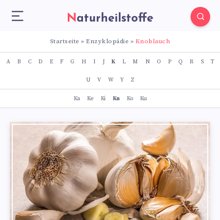
Naturheilstoffe
Startseite
»
Enzyklopädie
»
Knoblauch
A
B
C
D
E
F
G
H
I
J
K
L
M
N
O
P
Q
R
S
T
U
V
W
Y
Z
Ka
Ke
Ki
Kn
Ko
Ku