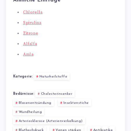
Ähnliche Einträge
Chlorella
Spirulina
Zitrone
Alfalfa
Amla
Kategorie:
Naturheilstoffe
Bedürnisse:
Cholesterinsenker
Blasenentzündung
Insektenstiche
Wundheilung
Arteriosklerose (Arterienverkalkung)
Bluthochdruck
Venen stärken
Antibiotika