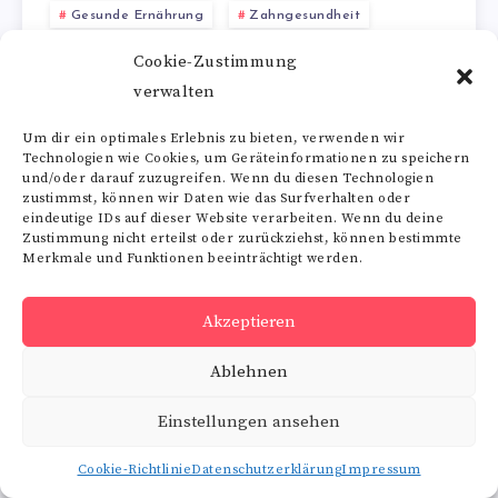
Gesunde Ernährung
Zahngesundheit
Zahnfleischgesundheit
Cookie-Zustimmung
Mundschleimhautgesundheit
Kariesprophylaxe
verwalten
Antiviral
Vitalstoffe
Antiparasitär
Um dir ein optimales Erlebnis zu bieten, verwenden wir
Fußpilz
Technologien wie Cookies, um Geräteinformationen zu speichern
und/oder darauf zuzugreifen. Wenn du diesen Technologien
zustimmst, können wir Daten wie das Surfverhalten oder
antivirale Wirkung
,
Schlagwörter:
eindeutige IDs auf dieser Website verarbeiten. Wenn du deine
Zustimmung nicht erteilst oder zurückziehst, können bestimmte
Arterienverkalkung
Blutdruck
Cholesterin
,
,
,
Merkmale und Funktionen beeinträchtigt werden.
Entgiftung
Erkältung
Fußpilz
Gewebegesundheit
,
,
,
,
Grippe
Hautgesundheit
Herz
Immunsystem
,
,
,
,
Akzeptieren
Knoblauch
Krebsprävention
Lebergesundheit
,
,
,
Präbiotische Wirkung
Verdauung
,
Ablehnen
Einstellungen ansehen
Artikel teilen:
Cookie-Richtlinie
Datenschutzerklärung
Impressum