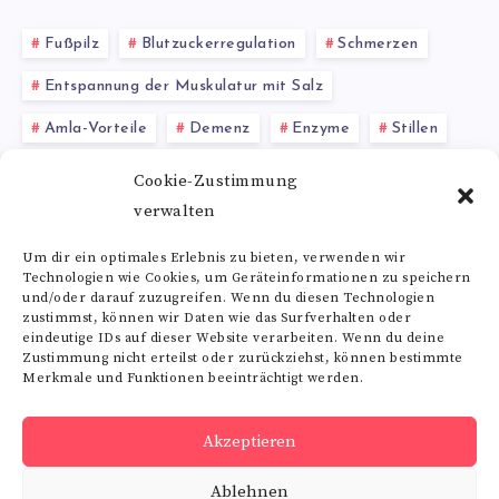
Fußpilz
Blutzuckerregulation
Schmerzen
Entspannung der Muskulatur mit Salz
Amla-Vorteile
Demenz
Enzyme
Stillen
neuroprotektiv
Nervenfunktion
Cookie-Zustimmung
verwalten
Wirkung von Glutaminsäure
Um dir ein optimales Erlebnis zu bieten, verwenden wir
Technologien wie Cookies, um Geräteinformationen zu speichern
Alle Schlagwörter
und/oder darauf zuzugreifen. Wenn du diesen Technologien
zustimmst, können wir Daten wie das Surfverhalten oder
eindeutige IDs auf dieser Website verarbeiten. Wenn du deine
Zustimmung nicht erteilst oder zurückziehst, können bestimmte
Merkmale und Funktionen beeinträchtigt werden.
Folge uns
Akzeptieren
RSS
Ablehnen
Get