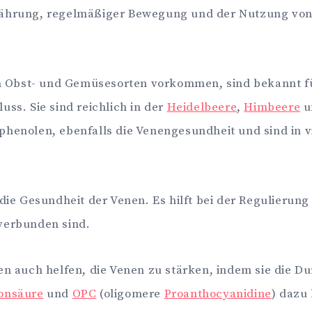
rnährung, regelmäßiger Bewegung und der Nutzung von
elen Obst- und Gemüsesorten vorkommen, sind bekannt f
ss. Sie sind reichlich in der
Heidelbeere
,
Himbeere
u
yphenolen, ebenfalls die Venengesundheit und sind in 
r die Gesundheit der Venen. Es hilft bei der Regulieru
verbunden sind.
en auch helfen, die Venen zu stärken, indem sie die D
onsäure
und
OPC
(oligomere
Proanthocyanidine
) dazu 