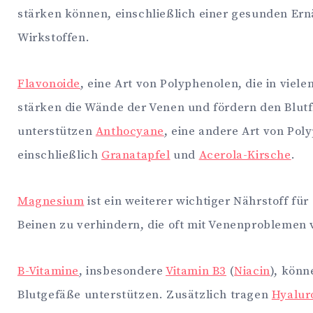
stärken können, einschließlich einer gesunden E
Wirkstoffen.
Flavonoide
, eine Art von Polyphenolen, die in vi
stärken die Wände der Venen und fördern den Blutflu
unterstützen
Anthocyane
, eine andere Art von Pol
einschließlich
Granatapfel
und
Acerola-Kirsche
.
Magnesium
ist ein weiterer wichtiger Nährstoff fü
Beinen zu verhindern, die oft mit Venenproblemen 
B-Vitamine
, insbesondere
Vitamin B3
(
Niacin
), könn
Blutgefäße unterstützen. Zusätzlich tragen
Hyalur