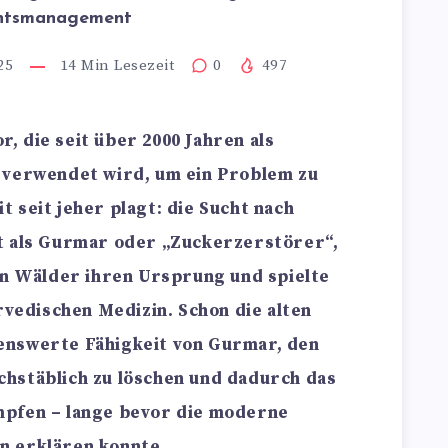
htsmanagement
25
14
Min Lesezeit
0
497
or, die seit über 2000 Jahren als
 verwendet wird, um ein Problem zu
 seit jeher plagt: die Sucht nach
t als Gurmar oder „Zuckerzerstörer“,
en Wälder ihren Ursprung und spielte
urvedischen Medizin. Schon die alten
enswerte Fähigkeit von Gurmar, den
hstäblich zu löschen und dadurch das
mpfen – lange bevor die moderne
n erklären konnte.