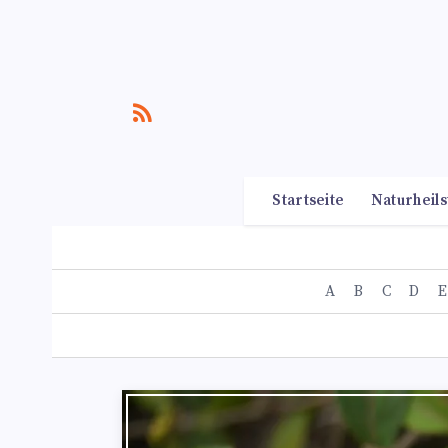
Startseite
Naturheils
A
B
C
D
E