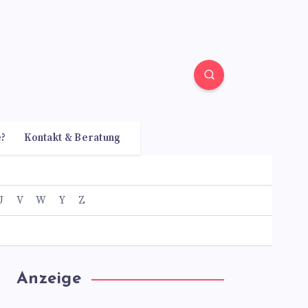
e?
Kontakt & Beratung
U
V
W
Y
Z
Anzeige