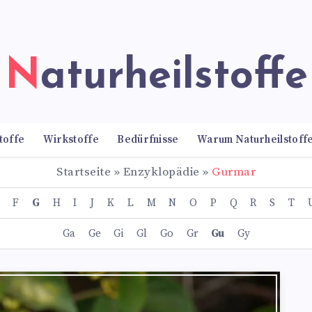
Naturheilstoffe
toffe
Wirkstoffe
Bedürfnisse
Warum Naturheilstoff
Startseite
»
Enzyklopädie
»
Gurmar
F
G
H
I
J
K
L
M
N
O
P
Q
R
S
T
Ga
Ge
Gi
Gl
Go
Gr
Gu
Gy