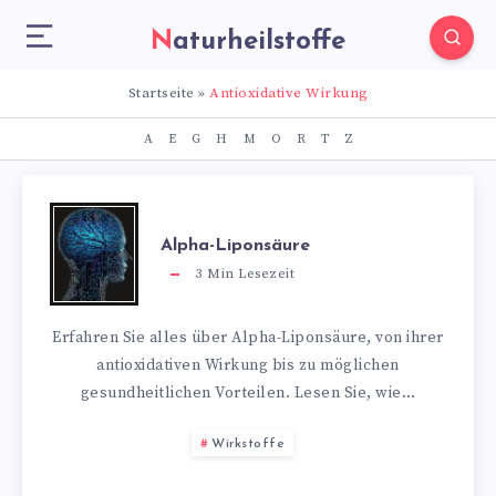
Naturheilstoffe
Startseite
»
Antioxidative Wirkung
A
E
G
H
M
O
R
T
Z
Alpha-Liponsäure
3
Min Lesezeit
Erfahren Sie alles über Alpha-Liponsäure, von ihrer
antioxidativen Wirkung bis zu möglichen
gesundheitlichen Vorteilen. Lesen Sie, wie…
Wirkstoffe