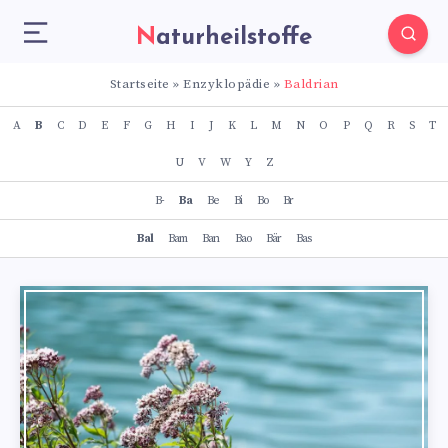
Naturheilstoffe
Startseite
»
Enzyklopädie
»
Baldrian
A
B
C
D
E
F
G
H
I
J
K
L
M
N
O
P
Q
R
S
T
U
V
W
Y
Z
B-
Ba
Be
Bi
Bo
Br
Bal
Bam
Ban
Bao
Bär
Bas