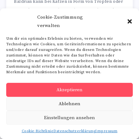
Baldrian kann bei Katzen in Form von Tropfen oder
getrockneten Wurzeln angeboten werden. Es kann
Cookie-Zustimmung
auch in Spielzeug oder Kratzbäume integriert
verwalten
werden, um die Katze zu beschäftigen und
gleichzeitig zu beruhigen.
Um dir ein optimales Erlebnis zu bieten, verwenden wir
Technologien wie Cookies, um Geräteinformationen zu speichern
und/oder darauf zuzugreifen. Wenn du diesen Technologien
Sicherheit und Vorsichtsmaßnahmen
zustimmst, können wir Daten wie das Surfverhalten oder
eindeutige IDs auf dieser Website verarbeiten. Wenn du deine
Während Baldrian im Allgemeinen als sicher für
Zustimmung nicht erteilst oder zurückziehst, können bestimmte
Merkmale und Funktionen beeinträchtigt werden.
Haustiere gilt, ist es wichtig, auf die richtige
Dosierung zu achten, um Überdosierungen zu
Akzeptieren
vermeiden, die zu Magenbeschwerden oder
übermäßiger Sedierung führen können. Bei Tieren
Ablehnen
mit gesundheitlichen Problemen oder bei der
Einstellungen ansehen
gleichzeitigen Einnahme anderer Medikamente
sollte vor der Verwendung von Baldrian ein
Cookie-Richtlinie
Datenschutzerklärung
Impressum
Tierarzt konsultiert werden.