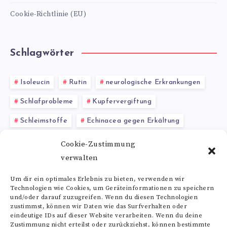
Cookie-Richtlinie (EU)
Schlagwörter
Isoleucin
Rutin
neurologische Erkrankungen
Schlafprobleme
Kupfervergiftung
Schleimstoffe
Echinacea gegen Erkältung
Umweltfreundliches Produkt
Amla-Öl
Cookie-Zustimmung
verwalten
Flohsamen Erfahrungen
Chlorophyll Kapseln
Um dir ein optimales Erlebnis zu bieten, verwenden wir
Technologien wie Cookies, um Geräteinformationen zu speichern
Alle Schlagwörter
und/oder darauf zuzugreifen. Wenn du diesen Technologien
zustimmst, können wir Daten wie das Surfverhalten oder
eindeutige IDs auf dieser Website verarbeiten. Wenn du deine
Zustimmung nicht erteilst oder zurückziehst, können bestimmte