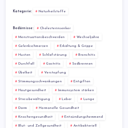
Kategorie:
Naturheilstoffe
Bedürnisse:
Cholesterinsenker
Menstruationsbeschwerden
Wechseljahre
Gelenkschmerzen
Erkältung & Grippe
Husten
Schlafstörung
Bronchitis
Durchfall
Gastritis
Sodbrennen
Übelkeit
Verstopfung
Stimmungsschwankungen
Entgiften
Hautgesundheit
Immunsystem stärken
Stressbewältigung
Leber
Lunge
Darm
Hormonelle Gesundheit
Knochengesundheit
Entzündungshemmend
Blut- und Zellgesundheit
Antibakteriell