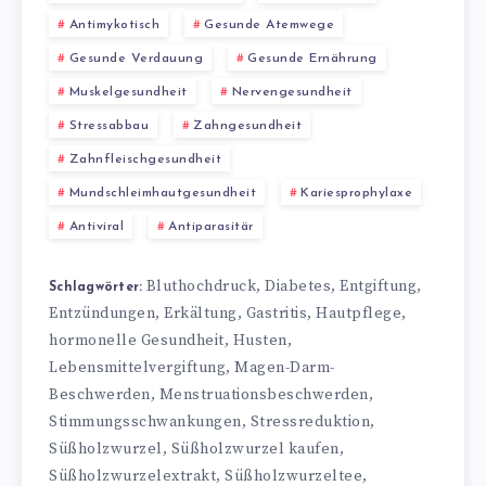
Antimykotisch
Gesunde Atemwege
Gesunde Verdauung
Gesunde Ernährung
Muskelgesundheit
Nervengesundheit
Stressabbau
Zahngesundheit
Zahnfleischgesundheit
Mundschleimhautgesundheit
Kariesprophylaxe
Antiviral
Antiparasitär
Bluthochdruck
Diabetes
Entgiftung
,
,
,
Schlagwörter:
Entzündungen
Erkältung
Gastritis
Hautpflege
,
,
,
,
hormonelle Gesundheit
Husten
,
,
Lebensmittelvergiftung
Magen-Darm-
,
Beschwerden
Menstruationsbeschwerden
,
,
Stimmungsschwankungen
Stressreduktion
,
,
Süßholzwurzel
Süßholzwurzel kaufen
,
,
Süßholzwurzelextrakt
Süßholzwurzeltee
,
,