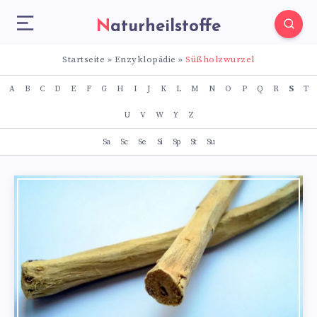
Naturheilstoffe
Startseite
»
Enzyklopädie
»
Süßholzwurzel
A
B
C
D
E
F
G
H
I
J
K
L
M
N
O
P
Q
R
S
T
U
V
W
Y
Z
Sa
Sc
Se
Si
Sp
St
Su