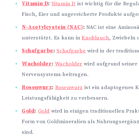
Vitamin D
:
Vitamin D
ist wichtig für die Reg
Fisch, Eier und angereicherte Produkte auf
N-Acetylcystein (NAC)
:
NAC ist eine Aminosä
unterstützt. Es kann in
Knoblauch
, Zwiebeln
Schafgarbe
:
Schafgarbe
wird in der traditio
Wacholder
:
Wacholder
wird aufgrund seiner
Nervensystems beitragen.
Rosenwurz
:
Rosenwurz
ist ein adaptogenes K
Leistungsfähigkeit zu verbessern.
Gold
:
Gold
wird in einigen traditionellen Pra
Form von Goldmineralien als Nahrungsergänz
sind.