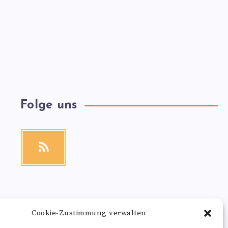
Folge uns
RSS
Get
our
latest
news!
Cookie-Zustimmung verwalten