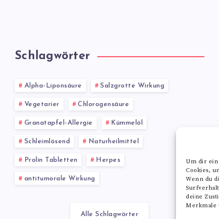
Schlagwörter
Alpha-Liponsäure
Salzgrotte Wirkung
Vegetarier
Chlorogensäure
Granatapfel-Allergie
Kümmelöl
Schleimlösend
Naturheilmittel
Prolin Tabletten
Herpes
Um dir ein
Cookies, u
antitumorale Wirkung
Wenn du di
Surfverhal
deine Zust
Merkmale u
Alle Schlagwörter