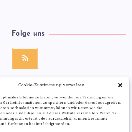
Folge uns
RSS
Get
our
latest
news!
Cookie-Zustimmung verwalten
 optimales Erlebnis zu bieten, verwenden wir Technologien wie
m Geräteinformationen zu speichern und/oder darauf zuzugreifen.
esen Technologien zustimmst, können wir Daten wie das
ten oder eindeutige IDs auf dieser Website verarbeiten. Wenn du
immung nicht erteilst oder zurückziehst, können bestimmte
nd Funktionen beeinträchtigt werden.