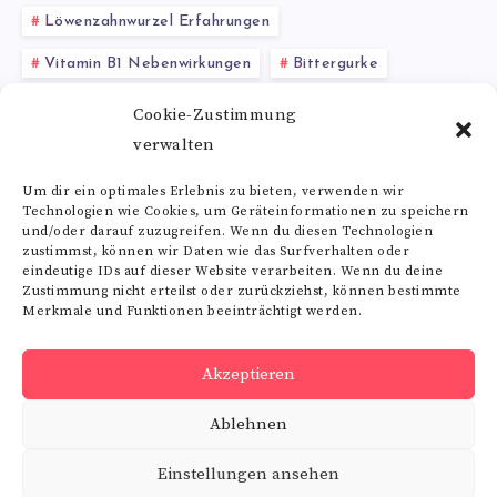
Löwenzahnwurzel Erfahrungen
Vitamin B1 Nebenwirkungen
Bittergurke
NAC Wirkung
Ashwagandha Wirkung
Cookie-Zustimmung
verwalten
Atemwege
Alterung
Um dir ein optimales Erlebnis zu bieten, verwenden wir
Technologien wie Cookies, um Geräteinformationen zu speichern
Alle Schlagwörter
und/oder darauf zuzugreifen. Wenn du diesen Technologien
zustimmst, können wir Daten wie das Surfverhalten oder
eindeutige IDs auf dieser Website verarbeiten. Wenn du deine
Zustimmung nicht erteilst oder zurückziehst, können bestimmte
Merkmale und Funktionen beeinträchtigt werden.
Folge uns
Akzeptieren
RSS
Ablehnen
Get
our
latest
Einstellungen ansehen
news!