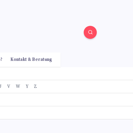
e?
Kontakt & Beratung
U
V
W
Y
Z