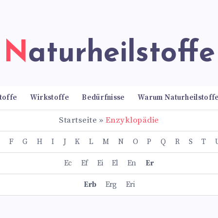
Naturheilstoffe
toffe
Wirkstoffe
Bedürfnisse
Warum Naturheilstoff
Startseite
»
Enzyklopädie
F
G
H
I
J
K
L
M
N
O
P
Q
R
S
T
Ec
Ef
Ei
El
En
Er
Erb
Erg
Eri