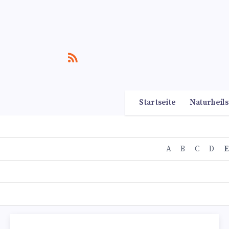
Startseite
Naturheils
A
B
C
D
E