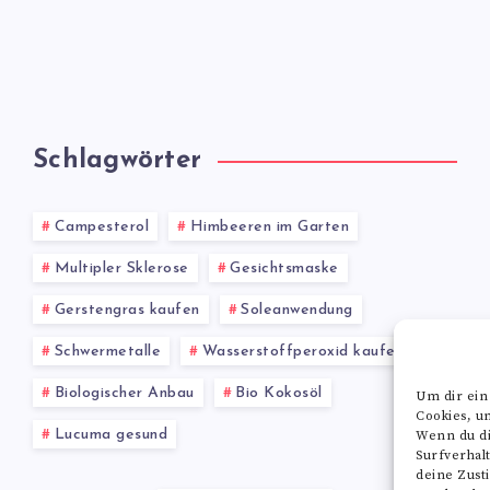
Schlagwörter
Campesterol
Himbeeren im Garten
Multipler Sklerose
Gesichtsmaske
Gerstengras kaufen
Soleanwendung
Schwermetalle
Wasserstoffperoxid kaufen
Biologischer Anbau
Bio Kokosöl
Um dir ein
Cookies, u
Lucuma gesund
Wenn du di
Surfverhal
deine Zust