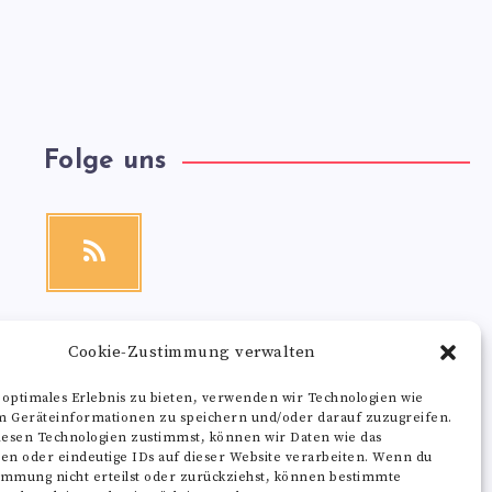
Folge uns
RSS
Get
our
latest
news!
Cookie-Zustimmung verwalten
 optimales Erlebnis zu bieten, verwenden wir Technologien wie
m Geräteinformationen zu speichern und/oder darauf zuzugreifen.
esen Technologien zustimmst, können wir Daten wie das
ten oder eindeutige IDs auf dieser Website verarbeiten. Wenn du
immung nicht erteilst oder zurückziehst, können bestimmte