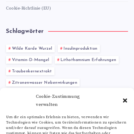
Cookie-Richtlinie (EU)
Schlagwörter
Wilde Karde Wurzel
Insulinproduktion
Vitamin-D-Mangel
Lithothamnium Erfahrungen
Traubenkernextrakt
Zitronenwasser Nebenwirkungen
Glutamin-Präparate
Kurkuma kaufen
Cookie-Zustimmung
verwalten
Schädlinge und Unkraut
Bakterien
Rezepte
Um dir ein optimales Erlebnis zu bieten, verwenden wir
Technologien wie Cookies, um Geräteinformationen zu speichern
Alle Schlagwörter
und/oder darauf zuzugreifen. Wenn du diesen Technologien
zustimmst, können wir Daten wie das Surfverhalten oder