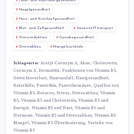
Haar- und Kopfhautgesundheit
Nagelgesundheit
Herz- und Kreislaufgesundheit
Blut- und Zellgesundheit
Sauerstofftransport
Stressreduktion
Gewebegesundheit
Stressabbau
Mangelzustände
Acetyl-Coenzym A
Akne
Cholesterin
,
,
,
Schlagwörter:
Coenzym A
Dermatitis
Funktionen von Vitamin B5
,
,
,
Gewichtsverlust
Haarausfall
Hautgesundheit
,
,
,
Katerhilfe
Pantethin
Pantothensäure
Quellen von
,
,
,
Vitamin B5
Rosacea
Stress
Stressabbau
Vitamin
,
,
,
,
B5
Vitamin B5 und Cholesterin
Vitamin B5 und
,
,
Energie
Vitamin B5 und Haut
Vitamin B5 und
,
,
Hormone
Vitamin B5 und Stressabbau
Vitamin B5-
,
,
Mangel
Vitamin B5-Überdosierung
Vorteile von
,
,
Vitamin B5