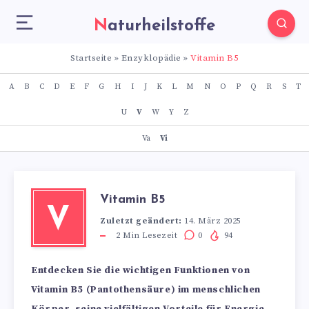
Naturheilstoffe
Startseite
»
Enzyklopädie
»
Vitamin B5
A
B
C
D
E
F
G
H
I
J
K
L
M
N
O
P
Q
R
S
T
U
V
W
Y
Z
Va
Vi
Vitamin B5
V
Zuletzt geändert:
14. März 2025
2
Min Lesezeit
0
94
Entdecken Sie die wichtigen Funktionen von
Vitamin B5 (Pantothensäure) im menschlichen