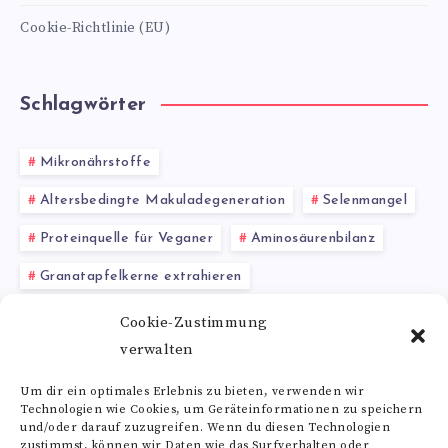
Cookie-Richtlinie (EU)
Schlagwörter
Mikronährstoffe
Altersbedingte Makuladegeneration
Selenmangel
Proteinquelle für Veganer
Aminosäurenbilanz
Granatapfelkerne extrahieren
Menstruationsbeschwerden
Gypenoside
Cookie-Zustimmung
verwalten
Venen
Zahngesundheit
Stimmungsaufheller
Um dir ein optimales Erlebnis zu bieten, verwenden wir
Technologien wie Cookies, um Geräteinformationen zu speichern
Alle Schlagwörter
und/oder darauf zuzugreifen. Wenn du diesen Technologien
zustimmst, können wir Daten wie das Surfverhalten oder