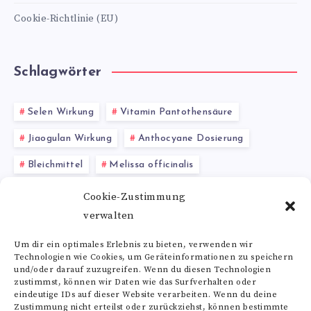
Cookie-Richtlinie (EU)
Schlagwörter
Selen Wirkung
Vitamin Pantothensäure
Jiaogulan Wirkung
Anthocyane Dosierung
Bleichmittel
Melissa officinalis
geistige Entwicklung
Lutein
ätherische Öle
Cookie-Zustimmung
verwalten
Bluthochdruck
Hagebutte
Um dir ein optimales Erlebnis zu bieten, verwenden wir
Technologien wie Cookies, um Geräteinformationen zu speichern
Alle Schlagwörter
und/oder darauf zuzugreifen. Wenn du diesen Technologien
zustimmst, können wir Daten wie das Surfverhalten oder
eindeutige IDs auf dieser Website verarbeiten. Wenn du deine
Zustimmung nicht erteilst oder zurückziehst, können bestimmte