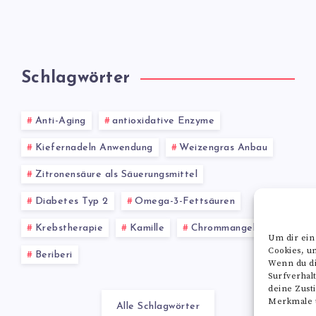
Schlagwörter
Anti-Aging
antioxidative Enzyme
Kiefernadeln Anwendung
Weizengras Anbau
Zitronensäure als Säuerungsmittel
Diabetes Typ 2
Omega-3-Fettsäuren
Krebstherapie
Kamille
Chrommangel
Um dir ein
Cookies, u
Beriberi
Wenn du di
Surfverhal
deine Zust
Merkmale u
Alle Schlagwörter