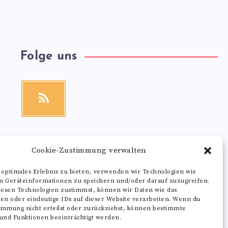
Folge uns
RSS
Get
our
latest
news!
Cookie-Zustimmung verwalten
 optimales Erlebnis zu bieten, verwenden wir Technologien wie
m Geräteinformationen zu speichern und/oder darauf zuzugreifen.
esen Technologien zustimmst, können wir Daten wie das
ten oder eindeutige IDs auf dieser Website verarbeiten. Wenn du
immung nicht erteilst oder zurückziehst, können bestimmte
nd Funktionen beeinträchtigt werden.