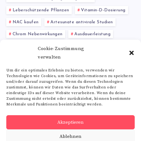
Leberschützende Pflanzen
Vitamin-D-Dosierung
NAC kaufen
Artesunate antivirale Studien
Chrom Nebenwirkungen
Ausdauerleistung
Riboflavin-Mangel
Vitamin K Quellen
Cookie-Zustimmung
verwalten
5-Hydroxytryptophan (5-HTP)
Augenkrankheiten
Um dir ein optimales Erlebnis zu bieten, verwenden wir
Technologien wie Cookies, um Geräteinformationen zu speichern
Alle Schlagwörter
und/oder darauf zuzugreifen. Wenn du diesen Technologien
zustimmst, können wir Daten wie das Surfverhalten oder
eindeutige IDs auf dieser Website verarbeiten. Wenn du deine
Zustimmung nicht erteilst oder zurückziehst, können bestimmte
Merkmale und Funktionen beeinträchtigt werden.
Folge uns
Akzeptieren
RSS
Ablehnen
Get