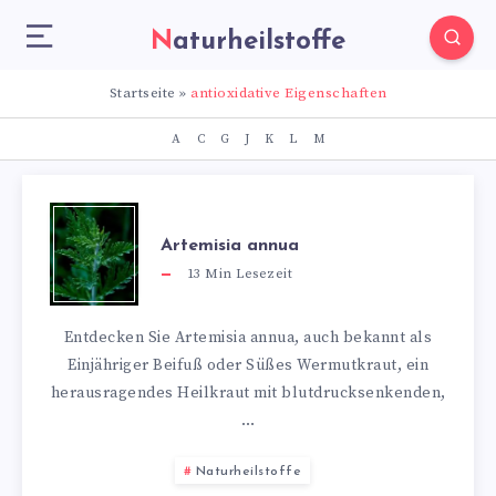
Naturheilstoffe
Startseite
»
antioxidative Eigenschaften
A
C
G
J
K
L
M
Artemisia annua
13
Min Lesezeit
Entdecken Sie Artemisia annua, auch bekannt als
Einjähriger Beifuß oder Süßes Wermutkraut, ein
herausragendes Heilkraut mit blutdrucksenkenden,
…
Naturheilstoffe