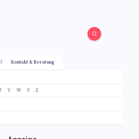
e?
Kontakt & Beratung
U
V
W
Y
Z