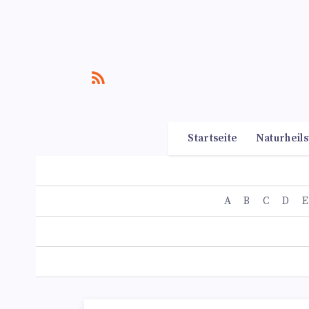
Startseite
Naturheils
A
B
C
D
E