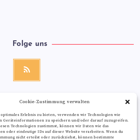
Folge uns
RSS
Get
our
latest
news!
Cookie-Zustimmung verwalten
 optimales Erlebnis zu bieten, verwenden wir Technologien wie
m Geräteinformationen zu speichern und/oder darauf zuzugreifen.
esen Technologien zustimmst, können wir Daten wie das
ten oder eindeutige IDs auf dieser Website verarbeiten. Wenn du
immung nicht erteilst oder zurückziehst, können bestimmte