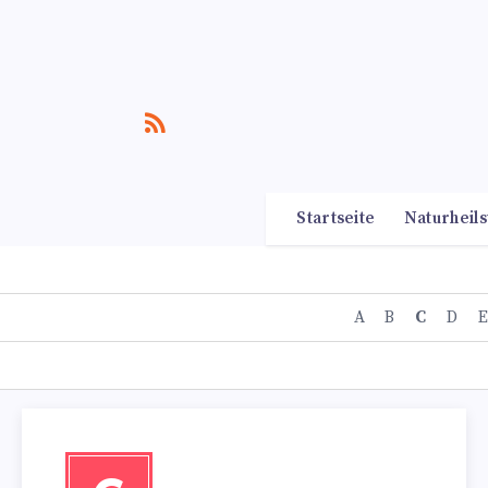
Startseite
Naturheils
A
B
C
D
E