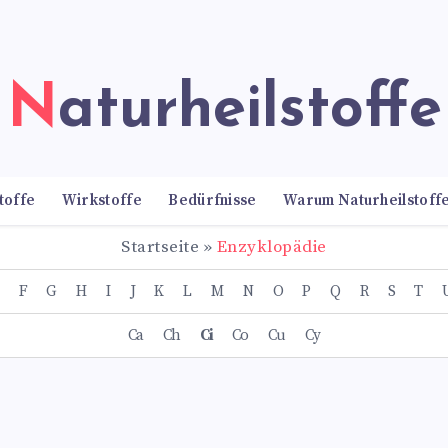
Naturheilstoffe
toffe
Wirkstoffe
Bedürfnisse
Warum Naturheilstoff
Startseite
»
Enzyklopädie
F
G
H
I
J
K
L
M
N
O
P
Q
R
S
T
Ca
Ch
Ci
Co
Cu
Cy