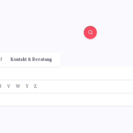
e?
Kontakt & Beratung
U
V
W
Y
Z