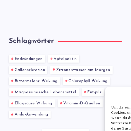
Schlagwörter
Endzündungen
Apfelpektin
Gallensekretion
Zitronenwasser am Morgen
Bittermelone Wirkung
Chlorophyll Wirkung
Magnesiumreiche Lebensmittel
Fußpilz
Ellagsäure Wirkung
Vitamin-D-Quellen
Um dir ein
Cookies, u
Amla-Anwendung
Wenn du di
Surfverhal
deine Zust