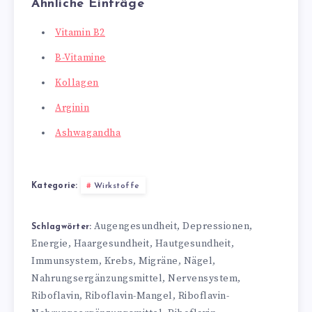
Ähnliche Einträge
Vitamin B2
B-Vitamine
Kollagen
Arginin
Ashwagandha
Kategorie:
Wirkstoffe
Augengesundheit
Depressionen
,
,
Schlagwörter:
Energie
Haargesundheit
Hautgesundheit
,
,
,
Immunsystem
Krebs
Migräne
Nägel
,
,
,
,
Nahrungsergänzungsmittel
Nervensystem
,
,
Riboflavin
Riboflavin-Mangel
Riboflavin-
,
,