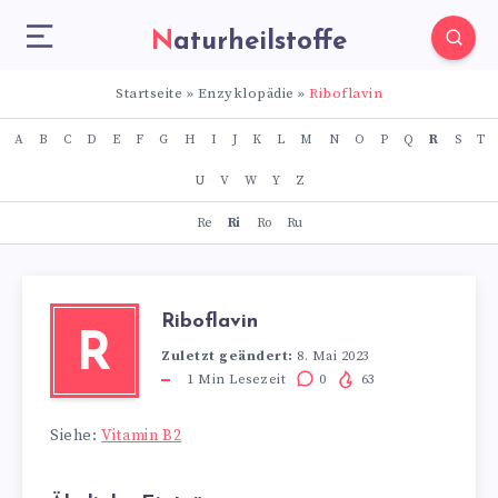
Naturheilstoffe
Startseite
»
Enzyklopädie
»
Riboflavin
A
B
C
D
E
F
G
H
I
J
K
L
M
N
O
P
Q
R
S
T
U
V
W
Y
Z
Re
Ri
Ro
Ru
Riboflavin
R
Zuletzt geändert:
8. Mai 2023
1
Min Lesezeit
0
63
Siehe:
Vitamin B2