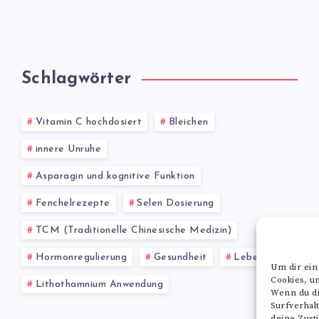
Schlagwörter
Vitamin C hochdosiert
Bleichen
innere Unruhe
Asparagin und kognitive Funktion
Fenchelrezepte
Selen Dosierung
TCM (Traditionelle Chinesische Medizin)
Hormonregulierung
Gesundheit
Leber
Um dir ein
Cookies, u
Lithothamnium Anwendung
Wenn du di
Surfverhal
deine Zust