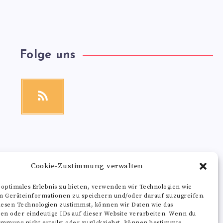
Folge uns
RSS
Get
our
latest
news!
Cookie-Zustimmung verwalten
 optimales Erlebnis zu bieten, verwenden wir Technologien wie
m Geräteinformationen zu speichern und/oder darauf zuzugreifen.
esen Technologien zustimmst, können wir Daten wie das
ten oder eindeutige IDs auf dieser Website verarbeiten. Wenn du
immung nicht erteilst oder zurückziehst, können bestimmte