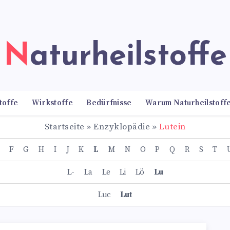
Naturheilstoffe
toffe
Wirkstoffe
Bedürfnisse
Warum Naturheilstoff
Startseite
»
Enzyklopädie
»
Lutein
F
G
H
I
J
K
L
M
N
O
P
Q
R
S
T
L-
La
Le
Li
Lö
Lu
Luc
Lut