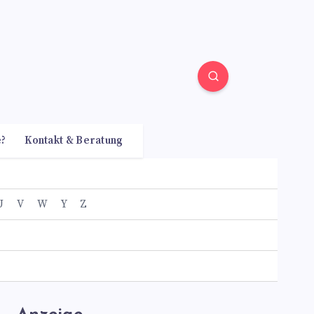
e?
Kontakt & Beratung
U
V
W
Y
Z