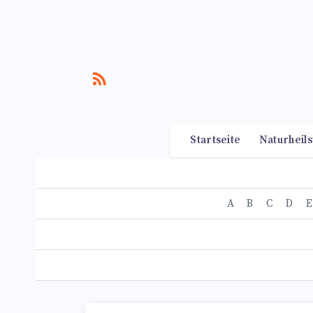
Startseite
Naturheils
A
B
C
D
E