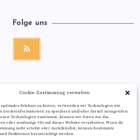
Folge uns
RSS
Get
our
latest
news!
Cookie-Zustimmung verwalten
 optimales Erlebnis zu bieten, verwenden wir Technologien wie
m Geräteinformationen zu speichern und/oder darauf zuzugreifen.
esen Technologien zustimmst, können wir Daten wie das
ten oder eindeutige IDs auf dieser Website verarbeiten. Wenn du
immung nicht erteilst oder zurückziehst, können bestimmte
nd Funktionen beeinträchtigt werden.