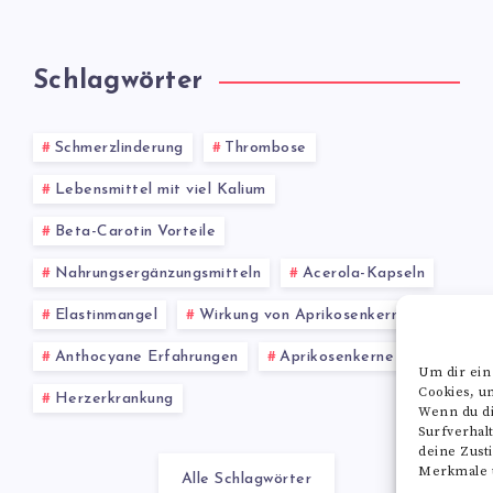
Schlagwörter
Schmerzlinderung
Thrombose
Lebensmittel mit viel Kalium
Beta-Carotin Vorteile
Nahrungsergänzungsmitteln
Acerola-Kapseln
Elastinmangel
Wirkung von Aprikosenkernen
Anthocyane Erfahrungen
Aprikosenkerne
Um dir ein
Cookies, u
Herzerkrankung
Wenn du di
Surfverhal
deine Zust
Merkmale u
Alle Schlagwörter