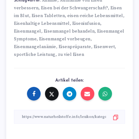
Anämie
Aufnahme von Eisen
,
Schlagwörter:
verbessern
Eisen bei der Schwangerschaft?
Eisen
,
,
im Blut
Eisen Tabletten
eisen-reiche Lebensmittel
,
,
,
Eisenhaltige Lebensmittel
Eiseninfusion
,
,
Eisenmangel
Eisenmangel behandeln
Eisenmangel
,
,
Symptome
Eisenmangel vorbeugen
,
,
Eisenmangelanämie
Eisenpräparate
Eisenwert
,
,
,
sportliche Leistung
zu viel Eisen
,
Artikel teilen: