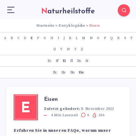
Naturheilstoffe
Startseite
»
Enzyklopädie
»
Eisen
A
B
C
D
E
F
G
H
I
J
K
L
M
N
O
P
Q
R
S
T
U
V
W
Y
Z
Ec
Ef
Ei
El
En
Er
Eic
Eie
Ein
Eis
Eisen
E
Zuletzt geändert:
8. November 2023
4
Min Lesezeit
0
336
Erfahren Sie in unseren FAQs, warum unser