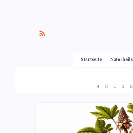
Startseite
Naturheils
A
B
C
D
E