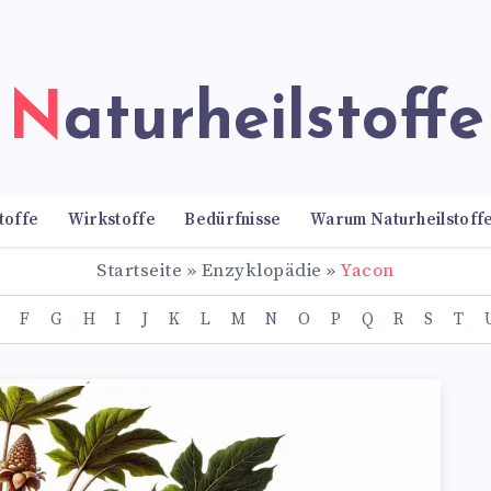
Naturheilstoffe
toffe
Wirkstoffe
Bedürfnisse
Warum Naturheilstoff
Startseite
»
Enzyklopädie
»
Yacon
F
G
H
I
J
K
L
M
N
O
P
Q
R
S
T