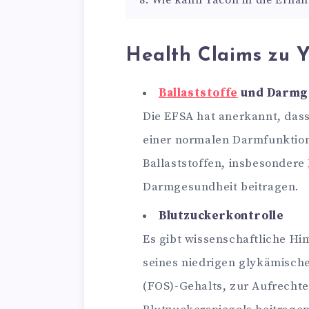
8. Wie kann Yacon in die Ernäh
Health Claims zu 
Ballaststoffe
und Darmg
Die EFSA hat anerkannt, das
einer normalen Darmfunktion 
Ballaststoffen, insbesondere
Darmgesundheit beitragen.
Blutzuckerkontrolle
Es gibt wissenschaftliche Hi
seines niedrigen glykämisch
(FOS)-Gehalts, zur Aufrecht