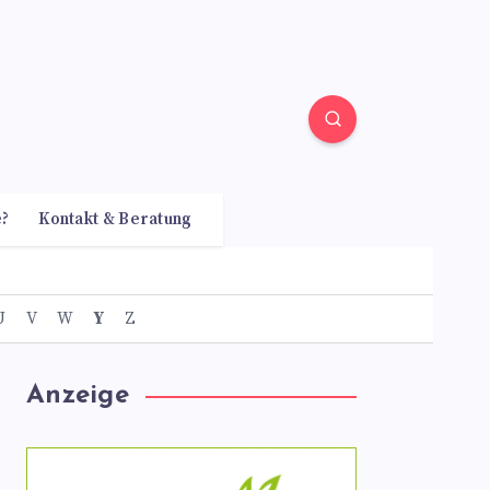
e?
Kontakt & Beratung
U
V
W
Y
Z
Anzeige