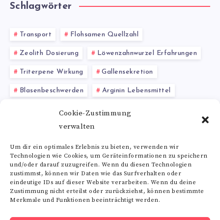
Schlagwörter
Transport
Flohsamen Quellzahl
Zeolith Dosierung
Löwenzahnwurzel Erfahrungen
Triterpene Wirkung
Gallensekretion
Blasenbeschwerden
Arginin Lebensmittel
Cholin
Yacon Produkte
Cookie-Zustimmung
verwalten
Riboflavin-Nahrungsergänzungsmittel
Um dir ein optimales Erlebnis zu bieten, verwenden wir
Technologien wie Cookies, um Geräteinformationen zu speichern
Alle Schlagwörter
und/oder darauf zuzugreifen. Wenn du diesen Technologien
zustimmst, können wir Daten wie das Surfverhalten oder
eindeutige IDs auf dieser Website verarbeiten. Wenn du deine
Zustimmung nicht erteilst oder zurückziehst, können bestimmte
Merkmale und Funktionen beeinträchtigt werden.
Folge uns