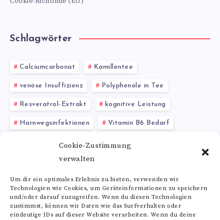
Cookie-Richtlinie (EU)
Schlagwörter
Calciumcarbonat
Kamillentee
venöse Insuffizienz
Polyphenole in Tee
Resveratrol-Extrakt
kognitive Leistung
Harnwegsinfektionen
Vitamin B6 Bedarf
L-Alanin
Quercetin kaufen
Cookie-Zustimmung
verwalten
Hydroxyprolin Nahrungsergänzung
Um dir ein optimales Erlebnis zu bieten, verwenden wir
Technologien wie Cookies, um Geräteinformationen zu speichern
Alle Schlagwörter
und/oder darauf zuzugreifen. Wenn du diesen Technologien
zustimmst, können wir Daten wie das Surfverhalten oder
eindeutige IDs auf dieser Website verarbeiten. Wenn du deine