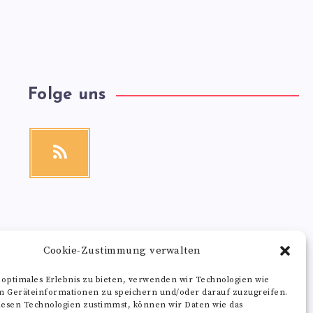
Folge uns
RSS
Get
our
latest
news!
Cookie-Zustimmung verwalten
 optimales Erlebnis zu bieten, verwenden wir Technologien wie
m Geräteinformationen zu speichern und/oder darauf zuzugreifen.
esen Technologien zustimmst, können wir Daten wie das