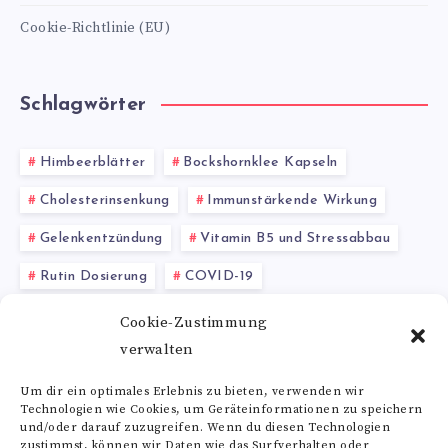
Cookie-Richtlinie (EU)
Schlagwörter
Himbeerblätter
Bockshornklee Kapseln
Cholesterinsenkung
Immunstärkende Wirkung
Gelenkentzündung
Vitamin B5 und Stressabbau
Rutin Dosierung
COVID-19
Kiefernadeln gesundheitliche Wirkung
Triterpene
Cookie-Zustimmung
verwalten
Spirulina abnehmen
Um dir ein optimales Erlebnis zu bieten, verwenden wir
Technologien wie Cookies, um Geräteinformationen zu speichern
Alle Schlagwörter
und/oder darauf zuzugreifen. Wenn du diesen Technologien
zustimmst, können wir Daten wie das Surfverhalten oder