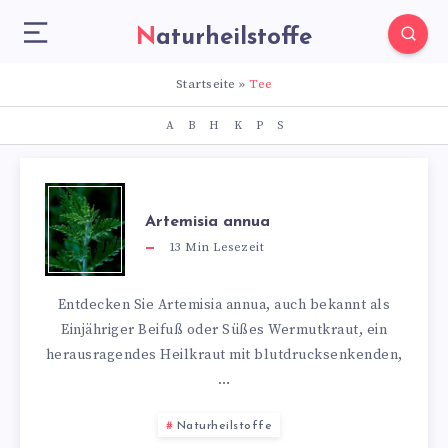
Naturheilstoffe
Startseite
»
Tee
A
B
H
K
P
S
Artemisia annua
13
Min Lesezeit
Entdecken Sie Artemisia annua, auch bekannt als
Einjähriger Beifuß oder Süßes Wermutkraut, ein
herausragendes Heilkraut mit blutdrucksenkenden,
…
Naturheilstoffe