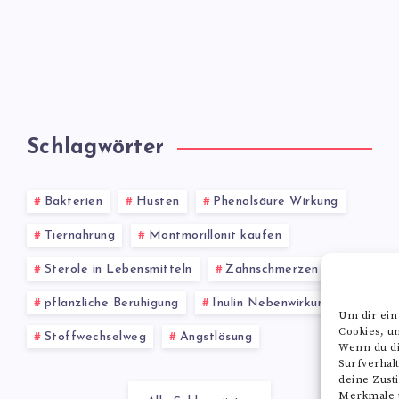
Schlagwörter
Bakterien
Husten
Phenolsäure Wirkung
Tiernahrung
Montmorillonit kaufen
Sterole in Lebensmitteln
Zahnschmerzen
pflanzliche Beruhigung
Inulin Nebenwirkungen
Um dir ein
Cookies, u
Stoffwechselweg
Angstlösung
Wenn du di
Surfverhal
deine Zust
Merkmale u