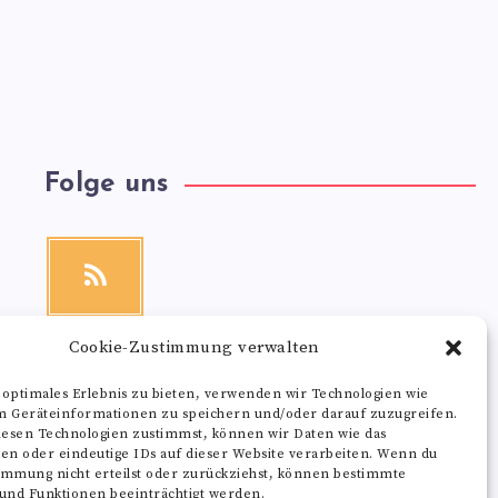
Folge uns
RSS
Get
our
latest
news!
Cookie-Zustimmung verwalten
 optimales Erlebnis zu bieten, verwenden wir Technologien wie
m Geräteinformationen zu speichern und/oder darauf zuzugreifen.
esen Technologien zustimmst, können wir Daten wie das
ten oder eindeutige IDs auf dieser Website verarbeiten. Wenn du
immung nicht erteilst oder zurückziehst, können bestimmte
nd Funktionen beeinträchtigt werden.