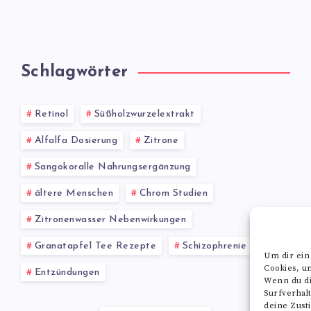
Schlagwörter
Retinol
Süßholzwurzelextrakt
Alfalfa Dosierung
Zitrone
Sangokoralle Nahrungsergänzung
ältere Menschen
Chrom Studien
Zitronenwasser Nebenwirkungen
Granatapfel Tee Rezepte
Schizophrenie
Um dir ein
Cookies, u
Entzündungen
Wenn du di
Surfverhal
deine Zust