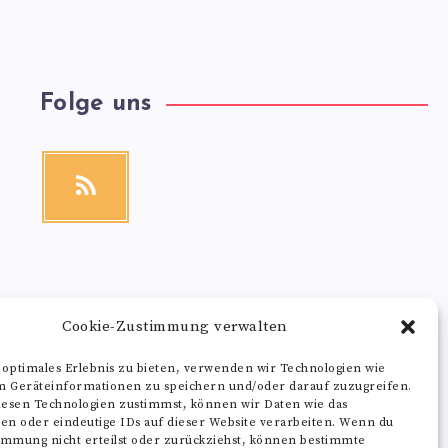
Folge uns
RSS
Get
our
latest
news!
Cookie-Zustimmung verwalten
 optimales Erlebnis zu bieten, verwenden wir Technologien wie
m Geräteinformationen zu speichern und/oder darauf zuzugreifen.
esen Technologien zustimmst, können wir Daten wie das
ten oder eindeutige IDs auf dieser Website verarbeiten. Wenn du
immung nicht erteilst oder zurückziehst, können bestimmte