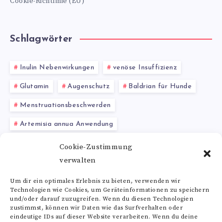
Cookie-Richtlinie (EU)
Schlagwörter
Inulin Nebenwirkungen
venöse Insuffizienz
Glutamin
Augenschutz
Baldrian für Hunde
Menstruationsbeschwerden
Artemisia annua Anwendung
Hormonersatztherapie
Anthocyane Erfahrungen
Cookie-Zustimmung
verwalten
Eichenrinde Tee
Echtes Seifenkraut
Um dir ein optimales Erlebnis zu bieten, verwenden wir
Technologien wie Cookies, um Geräteinformationen zu speichern
Alle Schlagwörter
und/oder darauf zuzugreifen. Wenn du diesen Technologien
zustimmst, können wir Daten wie das Surfverhalten oder
eindeutige IDs auf dieser Website verarbeiten. Wenn du deine