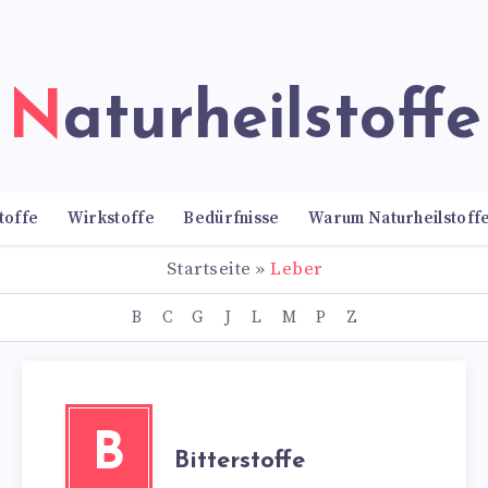
Naturheilstoffe
toffe
Wirkstoffe
Bedürfnisse
Warum Naturheilstoff
Startseite
»
Leber
B
C
G
J
L
M
P
Z
B
Bitterstoffe