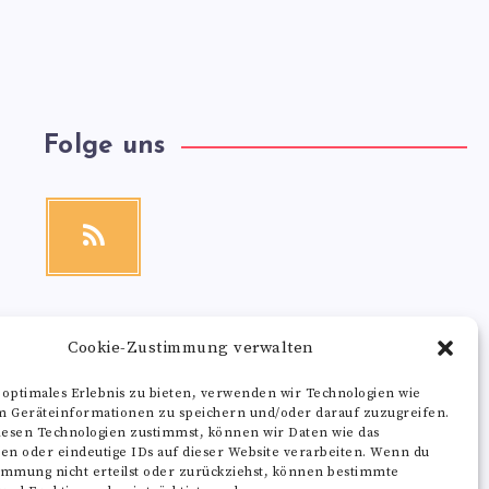
Folge uns
RSS
Get
our
latest
news!
Cookie-Zustimmung verwalten
 optimales Erlebnis zu bieten, verwenden wir Technologien wie
m Geräteinformationen zu speichern und/oder darauf zuzugreifen.
esen Technologien zustimmst, können wir Daten wie das
ten oder eindeutige IDs auf dieser Website verarbeiten. Wenn du
immung nicht erteilst oder zurückziehst, können bestimmte