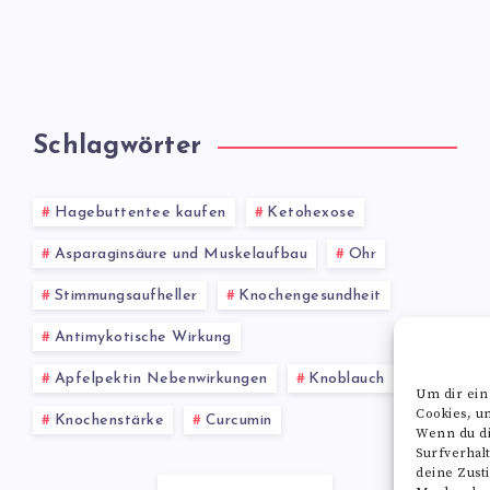
Schlagwörter
Hagebuttentee kaufen
Ketohexose
Asparaginsäure und Muskelaufbau
Ohr
Stimmungsaufheller
Knochengesundheit
Antimykotische Wirkung
Apfelpektin Nebenwirkungen
Knoblauch
Um dir ein
Cookies, u
Knochenstärke
Curcumin
Wenn du di
Surfverhal
deine Zust