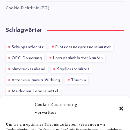
Cookie-Richtlinie (EU)
Schlagwörter
Schuppenflechte
Proteasenexpressionsmuster
OPC Dosierung
Löwenzahnblätter kaufen
blutdrucksenkend
Kapillarstabilität
Artemisia annua Wirkung
Thiamin
Methionin Lebensmittel
Nattokinase als Nahrungsergänzungsmittel
Cookie-Zustimmung
verwalten
Artischocken
Um dir ein optimales Erlebnis zu bieten, verwenden wir
Technologien wie Cookies, um Geräteinformationen zu speichern