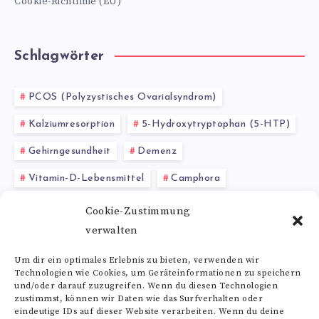
Cookie-Richtlinie (EU)
Schlagwörter
PCOS (Polyzystisches Ovarialsyndrom)
Kalziumresorption
5-Hydroxytryptophan (5-HTP)
Gehirngesundheit
Demenz
Vitamin-D-Lebensmittel
Camphora
Luteolin Wirkung
natürliche Krebstherapie
Cookie-Zustimmung
verwalten
Kupfer in der Ernährung
innere Unruhe
Um dir ein optimales Erlebnis zu bieten, verwenden wir
Technologien wie Cookies, um Geräteinformationen zu speichern
Alle Schlagwörter
und/oder darauf zuzugreifen. Wenn du diesen Technologien
zustimmst, können wir Daten wie das Surfverhalten oder
eindeutige IDs auf dieser Website verarbeiten. Wenn du deine