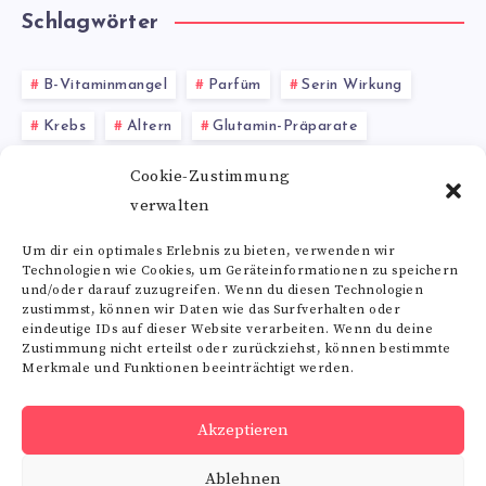
Schlagwörter
B-Vitaminmangel
Parfüm
Serin Wirkung
Krebs
Altern
Glutamin-Präparate
Bischofit Salz
Wildgemüse
Körpergewicht
Cookie-Zustimmung
verwalten
Schmerztherapie
Vitamin E Mangel
Um dir ein optimales Erlebnis zu bieten, verwenden wir
Technologien wie Cookies, um Geräteinformationen zu speichern
Alle Schlagwörter
und/oder darauf zuzugreifen. Wenn du diesen Technologien
zustimmst, können wir Daten wie das Surfverhalten oder
eindeutige IDs auf dieser Website verarbeiten. Wenn du deine
Zustimmung nicht erteilst oder zurückziehst, können bestimmte
Merkmale und Funktionen beeinträchtigt werden.
Folge uns
Akzeptieren
RSS
Ablehnen
Get