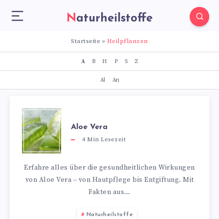
Naturheilstoffe
Startseite
»
Heilpflanzen
A
B
H
P
S
Z
Al
An
Aloe Vera
4
Min Lesezeit
Erfahre alles über die gesundheitlichen Wirkungen
von Aloe Vera – von Hautpflege bis Entgiftung. Mit
Fakten aus…
Naturheilstoffe