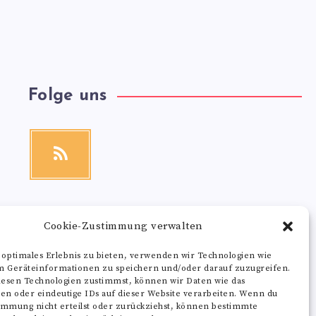
Folge uns
RSS
Get
our
latest
news!
Cookie-Zustimmung verwalten
 optimales Erlebnis zu bieten, verwenden wir Technologien wie
m Geräteinformationen zu speichern und/oder darauf zuzugreifen.
esen Technologien zustimmst, können wir Daten wie das
ten oder eindeutige IDs auf dieser Website verarbeiten. Wenn du
immung nicht erteilst oder zurückziehst, können bestimmte