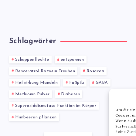
Schlagwörter
Schuppenflechte
entspannen
Resveratrol Rotwein Trauben
Rosacea
Heilwirkung Mandeln
Fußpilz
GABA
Methionin Pulver
Diabetes
Superoxiddismutase Funktion im Körper
Um dir ein
Cookies, u
Himbeeren pflanzen
Wenn du di
Surfverhal
deine Zust