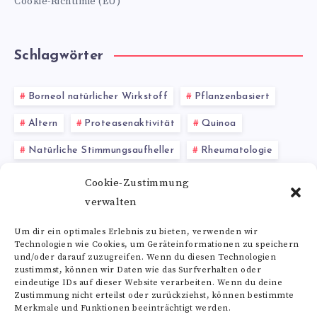
Cookie-Richtlinie (EU)
Schlagwörter
Borneol natürlicher Wirkstoff
Pflanzenbasiert
Altern
Proteasenaktivität
Quinoa
Natürliche Stimmungsaufheller
Rheumatologie
Darmgesundheit
Arganöl
Wein-Tannine
Cookie-Zustimmung
verwalten
Schafgarbe Wirkung
Um dir ein optimales Erlebnis zu bieten, verwenden wir
Technologien wie Cookies, um Geräteinformationen zu speichern
Alle Schlagwörter
und/oder darauf zuzugreifen. Wenn du diesen Technologien
zustimmst, können wir Daten wie das Surfverhalten oder
eindeutige IDs auf dieser Website verarbeiten. Wenn du deine
Zustimmung nicht erteilst oder zurückziehst, können bestimmte
Merkmale und Funktionen beeinträchtigt werden.