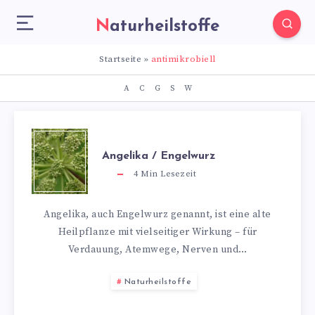
Naturheilstoffe
Startseite
»
antimikrobiell
A
C
G
S
W
Angelika / Engelwurz
4
Min Lesezeit
Angelika, auch Engelwurz genannt, ist eine alte
Heilpflanze mit vielseitiger Wirkung – für
Verdauung, Atemwege, Nerven und…
Naturheilstoffe