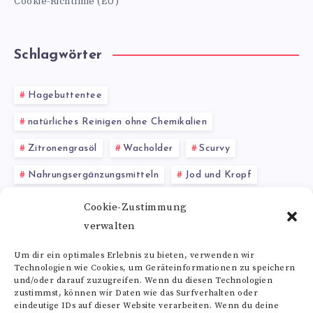
Cookie-Richtlinie (EU)
Schlagwörter
Hagebuttentee
natürliches Reinigen ohne Chemikalien
Zitronengrasöl
Wacholder
Scurvy
Nahrungsergänzungsmitteln
Jod und Kropf
Heilpflanze
hygienische Sauberkeit
Cookie-Zustimmung
verwalten
Valin Wirkung
Vitamin B12 Dosierung
Um dir ein optimales Erlebnis zu bieten, verwenden wir
Technologien wie Cookies, um Geräteinformationen zu speichern
Alle Schlagwörter
und/oder darauf zuzugreifen. Wenn du diesen Technologien
zustimmst, können wir Daten wie das Surfverhalten oder
eindeutige IDs auf dieser Website verarbeiten. Wenn du deine