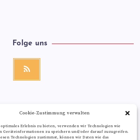
Folge uns
RSS
Get
our
latest
news!
Cookie-Zustimmung verwalten
 optimales Erlebnis zu bieten, verwenden wir Technologien wie
m Geräteinformationen zu speichern und/oder darauf zuzugreifen.
esen Technologien zustimmst, können wir Daten wie das