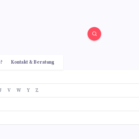
e?
Kontakt & Beratung
U
V
W
Y
Z