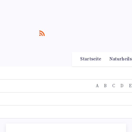
Startseite
Naturheils
A
B
C
D
E