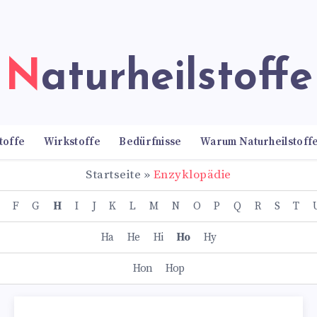
Naturheilstoffe
toffe
Wirkstoffe
Bedürfnisse
Warum Naturheilstoff
Startseite
»
Enzyklopädie
F
G
H
I
J
K
L
M
N
O
P
Q
R
S
T
Ha
He
Hi
Ho
Hy
Hon
Hop