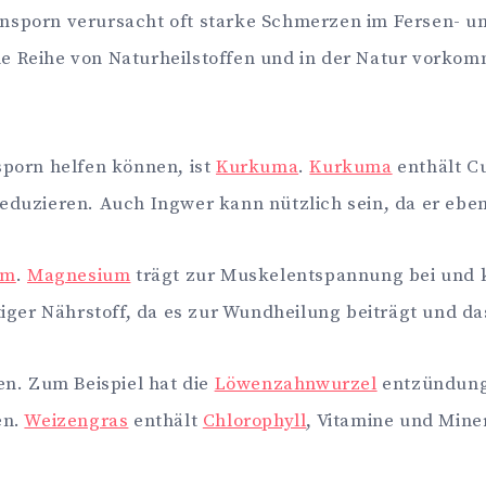
ensporn verursacht oft starke Schmerzen im Fersen- 
e Reihe von Naturheilstoffen und in der Natur vorkom
sporn helfen können, ist
Kurkuma
.
Kurkuma
enthält C
 reduzieren. Auch Ingwer kann nützlich sein, da er e
um
.
Magnesium
trägt zur Muskelentspannung bei und k
htiger Nährstoff, da es zur Wundheilung beiträgt und 
en. Zum Beispiel hat die
Löwenzahnwurzel
entzündung
en.
Weizengras
enthält
Chlorophyll
, Vitamine und Mine