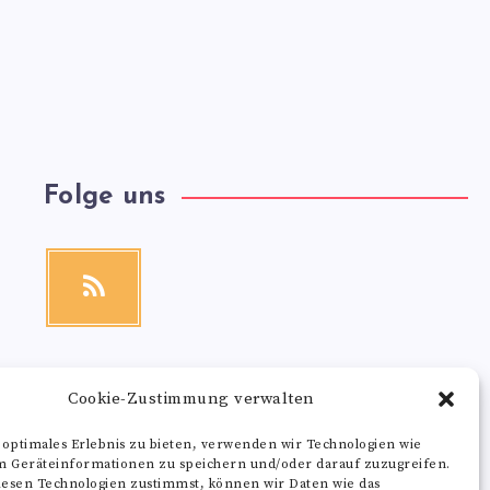
Folge uns
RSS
Get
our
latest
news!
Cookie-Zustimmung verwalten
 optimales Erlebnis zu bieten, verwenden wir Technologien wie
m Geräteinformationen zu speichern und/oder darauf zuzugreifen.
esen Technologien zustimmst, können wir Daten wie das