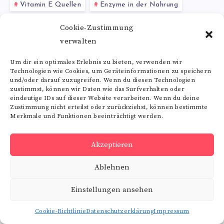
Vitamin E Quellen
Enzyme in der Nahrung
Tyrosin Supplement
Gewichtsreduktion
Cookie-Zustimmung
verwalten
Baldrianwurzel
Um dir ein optimales Erlebnis zu bieten, verwenden wir
Technologien wie Cookies, um Geräteinformationen zu speichern
Alle Schlagwörter
und/oder darauf zuzugreifen. Wenn du diesen Technologien
zustimmst, können wir Daten wie das Surfverhalten oder
eindeutige IDs auf dieser Website verarbeiten. Wenn du deine
Zustimmung nicht erteilst oder zurückziehst, können bestimmte
Merkmale und Funktionen beeinträchtigt werden.
Folge uns
Akzeptieren
RSS
Ablehnen
Get
our
latest
Einstellungen ansehen
news!
Cookie-Richtlinie
Datenschutzerklärung
Impressum