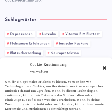
Cookie-Richtlinie (EU)
Schlagwörter
Depressionen
Luteolin
Vitamin B12 Bluttest
Flohsamen Erfahrungen
basische Packung
Blutzuckersenkung
Neuroprotektion
Vitamin K Wirkung
Babykost
Cookie-Zustimmung
verwalten
Chlorella kaufen
Hydroxyprolin kaufen
Um dir ein optimales Erlebnis zu bieten, verwenden wir
Technologien wie Cookies, um Geräteinformationen zu speichern
Alle Schlagwörter
und/oder darauf zuzugreifen. Wenn du diesen Technologien
zustimmst, können wir Daten wie das Surfverhalten oder
eindeutige IDs auf dieser Website verarbeiten. Wenn du deine
Zustimmung nicht erteilst oder zurückziehst, können bestimmte
Merkmale und Funktionen beeinträchtigt werden.